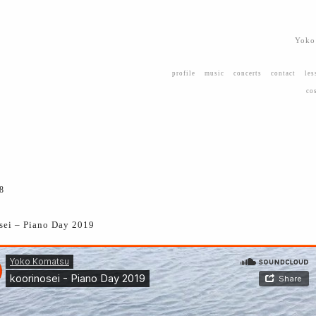
Yoko
profile
music
concerts
contact
les
co
8
sei – Piano Day 2019