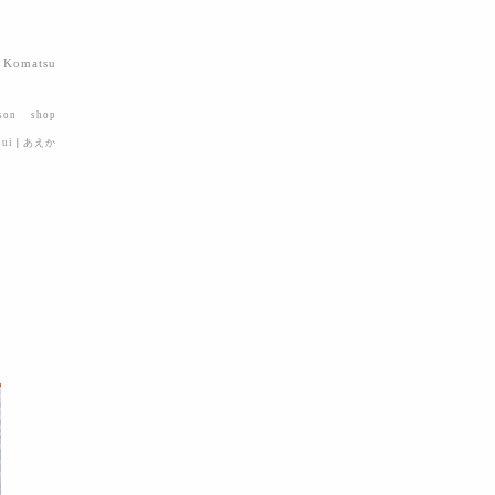
 Komatsu
son
shop
sui
|
あえか