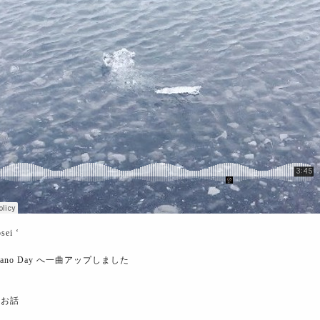
sei ‘
ano Day​ へ一曲アップしました
のお話