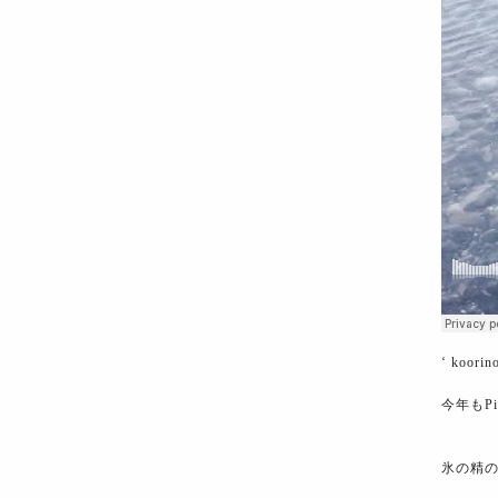
‘ koorino
今年もPi
氷の精