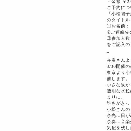
・金額 ￥
ご予約につ
「小松陽子
のタイトル
①お名前：
②ご連絡先
③参加人数
をご記入の
_
卉奏さんよ
3/30開催の
東京より
小
催します。
小さな泉か
透明な水粒
まりに。
誰もがきっ
小松さんの
余光…日が
余奏…音楽
気配を残し